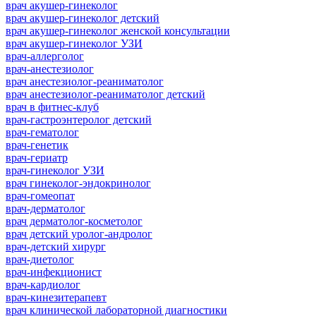
врач акушер-гинеколог
врач акушер-гинеколог детский
врач акушер-гинеколог женской консультации
врач акушер-гинеколог УЗИ
врач-аллерголог
врач-анестезиолог
врач анестезиолог-реаниматолог
врач анестезиолог-реаниматолог детский
врач в фитнес-клуб
врач-гастроэнтеролог детский
врач-гематолог
врач-генетик
врач-гериатр
врач-гинеколог УЗИ
врач гинеколог-эндокринолог
врач-гомеопат
врач-дерматолог
врач дерматолог-косметолог
врач детский уролог-андролог
врач-детский хирург
врач-диетолог
врач-инфекционист
врач-кардиолог
врач-кинезитерапевт
врач клинической лабораторной диагностики