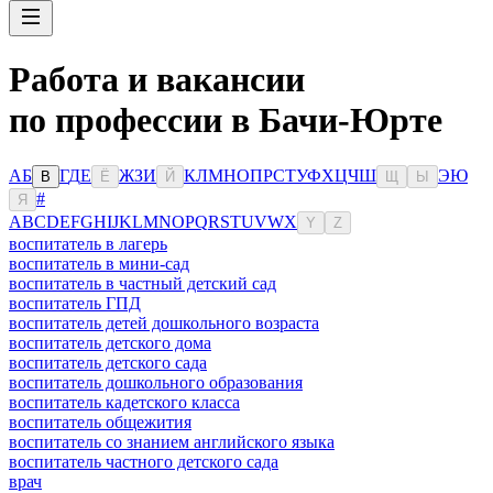
Работа и вакансии
по профессии в Бачи-Юрте
А
Б
Г
Д
Е
Ж
З
И
К
Л
М
Н
О
П
Р
С
Т
У
Ф
Х
Ц
Ч
Ш
Э
Ю
В
Ё
Й
Щ
Ы
#
Я
A
B
C
D
E
F
G
H
I
J
K
L
M
N
O
P
Q
R
S
T
U
V
W
X
Y
Z
воспитатель в лагерь
воспитатель в мини-сад
воспитатель в частный детский сад
воспитатель ГПД
воспитатель детей дошкольного возраста
воспитатель детского дома
воспитатель детского сада
воспитатель дошкольного образования
воспитатель кадетского класса
воспитатель общежития
воспитатель со знанием английского языка
воспитатель частного детского сада
врач