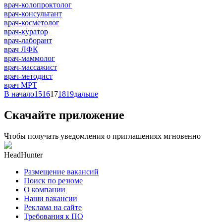
врач-колопроктолог
врач-консультант
врач-косметолог
врач-куратор
врач-лаборант
врач ЛФК
врач-маммолог
врач-массажист
врач-методист
врач МРТ
В начало
15
16
17
18
19
дальше
Скачайте приложение
Чтобы получать уведомления о приглашениях мгновенно
HeadHunter
Размещение вакансий
Поиск по резюме
О компании
Наши вакансии
Реклама на сайте
Требования к ПО