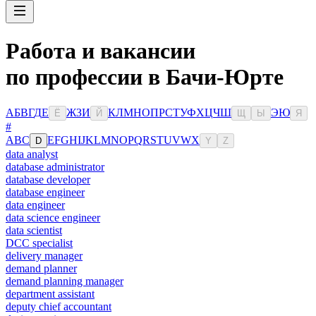
Работа и вакансии
по профессии в Бачи-Юрте
А
Б
В
Г
Д
Е
Ж
З
И
К
Л
М
Н
О
П
Р
С
Т
У
Ф
Х
Ц
Ч
Ш
Э
Ю
Ё
Й
Щ
Ы
Я
#
A
B
C
E
F
G
H
I
J
K
L
M
N
O
P
Q
R
S
T
U
V
W
X
D
Y
Z
data analyst
database administrator
database developer
database engineer
data engineer
data science engineer
data scientist
DCC specialist
delivery manager
demand planner
demand planning manager
department assistant
deputy chief accountant