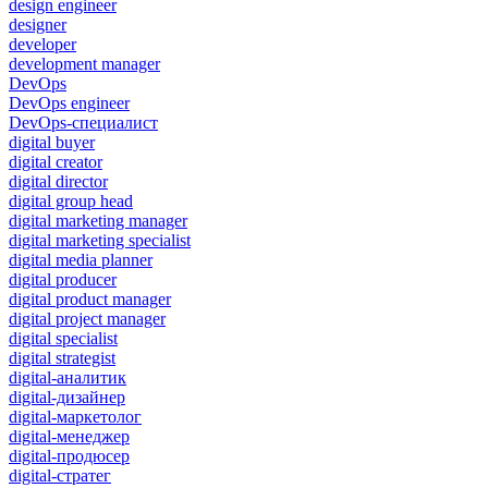
design engineer
designer
developer
development manager
DevOps
DevOps engineer
DevOps-специалист
digital buyer
digital creator
digital director
digital group head
digital marketing manager
digital marketing specialist
digital media planner
digital producer
digital product manager
digital project manager
digital specialist
digital strategist
digital-аналитик
digital-дизайнер
digital-маркетолог
digital-менеджер
digital-продюсер
digital-стратег