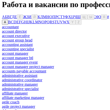
Работа и вакансии по профес
А
Б
В
Г
Д
Е
Ж
З
И
К
Л
М
Н
О
П
Р
С
Т
У
Ф
Х
Ц
Ч
Ш
Э
Ю
#
Ё
Й
Щ
Ы
Я
B
C
D
E
F
G
H
I
J
K
L
M
N
O
P
Q
R
S
T
U
V
W
X
A
Y
Z
accountant
account director
account executive
account group head
accounting assistant
accounting specialist
account manager
account manager btl
account manager event
account manager project manager
accounts payable accountant
administrative assistant
administrative coordinator
administrative manager
administrative specialist
affiliate manager
affiliate marketing manager
agile coach
agile project manager