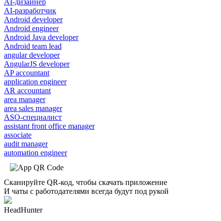
AI-дизайнер
AI-разработчик
Android developer
Android engineer
Android Java developer
Android team lead
angular developer
AngularJS developer
AP accountant
application engineer
AR accountant
area manager
area sales manager
ASO-специалист
assistant front office manager
associate
audit manager
automation engineer
Сканируйте QR-код, чтобы скачать приложение
И чаты с работодателями всегда будут под рукой
HeadHunter