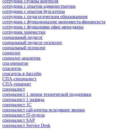
сотрудник службы контроля
сотрудник с опытом администратора
сотрудник с опытом бухгалтера
сотрудник с педагогическим образованием
сотрудник с функционалом экономиста-финансиста
сотрудник с функциями офис-менеджера
сотрудник химчистки
социальный педагог
социальный педагог-психолог
социальный психолог
социолог
социолог-аналитик
спа-оператор
спасатель
спасатель в бассейн
СПА-специалист
СПА-терапевт
специалист
специалист 1 линии технической поддержки
специалист 1 разряда
специалист 1С
специалист call-центра исходящие звонки
специалист IT-отдела
специалист SAP
специалист Service Desk