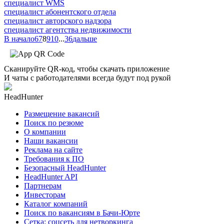
специалист WMS
специалист абонентского отдела
специалист авторского надзора
специалист агентства недвижимости
В начало
6
7
8
9
10
...
36
дальше
Сканируйте QR-код, чтобы скачать приложение
И чаты с работодателями всегда будут под рукой
HeadHunter
Размещение вакансий
Поиск по резюме
О компании
Наши вакансии
Реклама на сайте
Требования к ПО
Безопасный HeadHunter
HeadHunter API
Партнерам
Инвесторам
Каталог компаний
Поиск по вакансиям в Бачи-Юрте
Сетка: соцсеть для нетворкинга