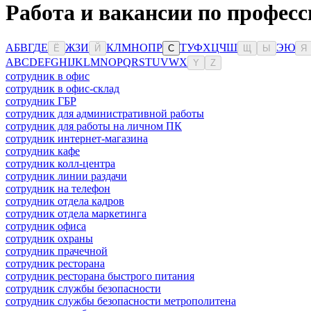
Работа и вакансии по профес
А
Б
В
Г
Д
Е
Ж
З
И
К
Л
М
Н
О
П
Р
Т
У
Ф
Х
Ц
Ч
Ш
Э
Ю
Ё
Й
С
Щ
Ы
Я
A
B
C
D
E
F
G
H
I
J
K
L
M
N
O
P
Q
R
S
T
U
V
W
X
Y
Z
сотрудник в офис
сотрудник в офис-склад
сотрудник ГБР
сотрудник для административной работы
сотрудник для работы на личном ПК
сотрудник интернет-магазина
сотрудник кафе
сотрудник колл-центра
сотрудник линии раздачи
сотрудник на телефон
сотрудник отдела кадров
сотрудник отдела маркетинга
сотрудник офиса
сотрудник охраны
сотрудник прачечной
сотрудник ресторана
сотрудник ресторана быстрого питания
сотрудник службы безопасности
сотрудник службы безопасности метрополитена