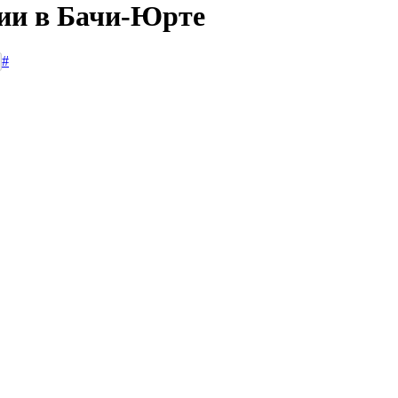
сии в Бачи-Юрте
#