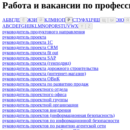
Работа и вакансии по профес
А
Б
В
Г
Д
Е
Ж
З
И
К
Л
М
Н
О
П
С
Т
У
Ф
Х
Ц
Ч
Ш
Э
Ю
Ё
Й
Р
Щ
Ы
Я
A
B
C
D
E
F
G
H
I
J
K
L
M
N
O
P
Q
R
S
T
U
V
W
X
Y
Z
руководитель продуктового направления
руководитель проекта
руководитель проекта 1C
руководитель проекта CRM
руководитель проекта fit out
руководитель проекта SAP
руководитель проекта (генподряд)
руководитель проекта дорожного строительства
руководитель проекта (интернет-магазин)
руководитель проекта ОВиК
руководитель проекта по развитию продаж
руководитель проектного отдела
руководитель проектного офиса
руководитель проектной группы
руководитель проектной организации
руководитель проектов внедрения
руководитель проектов (информационная безопасность)
руководитель проектов по информационной безопасности
руководитель проектов по развитию агентской сети