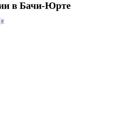
сии в Бачи-Юрте
#