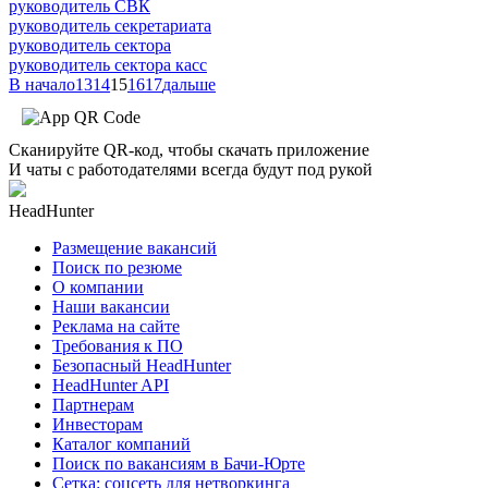
руководитель СВК
руководитель секретариата
руководитель сектора
руководитель сектора касс
В начало
13
14
15
16
17
дальше
Сканируйте QR-код, чтобы скачать приложение
И чаты с работодателями всегда будут под рукой
HeadHunter
Размещение вакансий
Поиск по резюме
О компании
Наши вакансии
Реклама на сайте
Требования к ПО
Безопасный HeadHunter
HeadHunter API
Партнерам
Инвесторам
Каталог компаний
Поиск по вакансиям в Бачи-Юрте
Сетка: соцсеть для нетворкинга