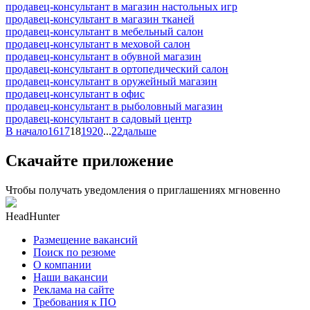
продавец-консультант в магазин настольных игр
продавец-консультант в магазин тканей
продавец-консультант в мебельный салон
продавец-консультант в меховой салон
продавец-консультант в обувной магазин
продавец-консультант в ортопедический салон
продавец-консультант в оружейный магазин
продавец-консультант в офис
продавец-консультант в рыболовный магазин
продавец-консультант в садовый центр
В начало
16
17
18
19
20
...
22
дальше
Скачайте приложение
Чтобы получать уведомления о приглашениях мгновенно
HeadHunter
Размещение вакансий
Поиск по резюме
О компании
Наши вакансии
Реклама на сайте
Требования к ПО