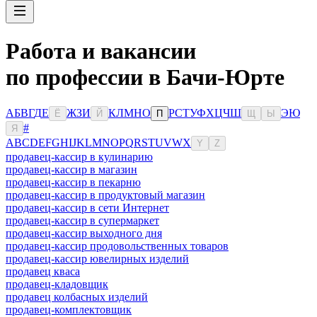
Работа и вакансии
по профессии в Бачи-Юрте
А
Б
В
Г
Д
Е
Ж
З
И
К
Л
М
Н
О
Р
С
Т
У
Ф
Х
Ц
Ч
Ш
Э
Ю
Ё
Й
П
Щ
Ы
#
Я
A
B
C
D
E
F
G
H
I
J
K
L
M
N
O
P
Q
R
S
T
U
V
W
X
Y
Z
продавец-кассир в кулинарию
продавец-кассир в магазин
продавец-кассир в пекарню
продавец-кассир в продуктовый магазин
продавец-кассир в сети Интернет
продавец-кассир в супермаркет
продавец-кассир выходного дня
продавец-кассир продовольственных товаров
продавец-кассир ювелирных изделий
продавец кваса
продавец-кладовщик
продавец колбасных изделий
продавец-комплектовщик