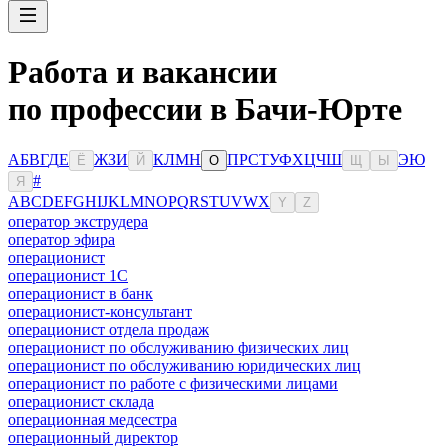
Работа и вакансии
по профессии в Бачи-Юрте
А
Б
В
Г
Д
Е
Ж
З
И
К
Л
М
Н
П
Р
С
Т
У
Ф
Х
Ц
Ч
Ш
Э
Ю
Ё
Й
О
Щ
Ы
#
Я
A
B
C
D
E
F
G
H
I
J
K
L
M
N
O
P
Q
R
S
T
U
V
W
X
Y
Z
оператор экструдера
оператор эфира
операционист
операционист 1С
операционист в банк
операционист-консультант
операционист отдела продаж
операционист по обслуживанию физических лиц
операционист по обслуживанию юридических лиц
операционист по работе с физическими лицами
операционист склада
операционная медсестра
операционный директор