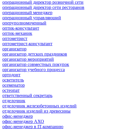
операционный директор розничной сети
операционный директор сети ресторанов
операционный менеджер
операционный управляющий
оперуполномоченный
оптик-консультант
оптик-механик
оптометрист
оптометрист-консультант
организатор
организатор детских праздников
организатор мероприятий
организатор совместных покупок
организатор учебного процесса
ортодонт
осветитель
осеменатор
остеопат
ответственный секретарь
отделочник
отделочник железобетонных изделий
отделочник изделий из древесины
офис-менеджер
офис-менеджер АХО
офис-менеджер в IT-компанию