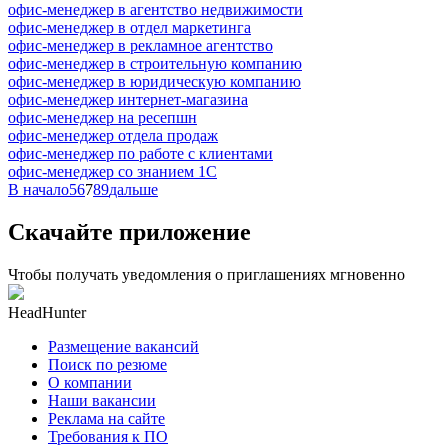
офис-менеджер в агентство недвижимости
офис-менеджер в отдел маркетинга
офис-менеджер в рекламное агентство
офис-менеджер в строительную компанию
офис-менеджер в юридическую компанию
офис-менеджер интернет-магазина
офис-менеджер на ресепшн
офис-менеджер отдела продаж
офис-менеджер по работе с клиентами
офис-менеджер со знанием 1С
В начало
5
6
7
8
9
дальше
Скачайте приложение
Чтобы получать уведомления о приглашениях мгновенно
HeadHunter
Размещение вакансий
Поиск по резюме
О компании
Наши вакансии
Реклама на сайте
Требования к ПО