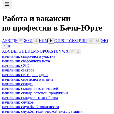
Работа и вакансии
по профессии в Бачи-Юрте
А
Б
В
Г
Д
Е
Ж
З
И
К
Л
М
О
П
Р
С
Т
У
Ф
Х
Ц
Ч
Ш
Э
Ю
Ё
Й
Н
Щ
Ы
#
Я
A
B
C
D
E
F
G
H
I
J
K
L
M
N
O
P
Q
R
S
T
U
V
W
X
Y
Z
начальник сварочного участка
начальник сварочного цеха
начальник СДО
начальник сектора
начальник сектора продаж
начальник сервисного отдела
начальник склада
начальник склада автозапчастей
начальник склада готовой продукции
начальник складского хозяйства
начальник службы
начальник службы безопасности
начальник службы технической эксплуатации