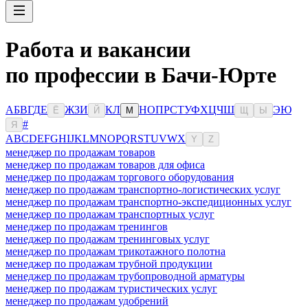
Работа и вакансии
по профессии в Бачи-Юрте
А
Б
В
Г
Д
Е
Ж
З
И
К
Л
Н
О
П
Р
С
Т
У
Ф
Х
Ц
Ч
Ш
Э
Ю
Ё
Й
М
Щ
Ы
#
Я
A
B
C
D
E
F
G
H
I
J
K
L
M
N
O
P
Q
R
S
T
U
V
W
X
Y
Z
менеджер по продажам товаров
менеджер по продажам товаров для офиса
менеджер по продажам торгового оборудования
менеджер по продажам транспортно-логистических услуг
менеджер по продажам транспортно-экспедиционных услуг
менеджер по продажам транспортных услуг
менеджер по продажам тренингов
менеджер по продажам тренинговых услуг
менеджер по продажам трикотажного полотна
менеджер по продажам трубной продукции
менеджер по продажам трубопроводной арматуры
менеджер по продажам туристических услуг
менеджер по продажам удобрений