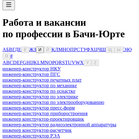
Работа и вакансии
по профессии в Бачи-Юрте
А
Б
В
Г
Д
Е
Ж
З
К
Л
М
Н
О
П
Р
С
Т
У
Ф
Х
Ц
Ч
Ш
Э
Ю
Ё
И
Й
Щ
Ы
#
Я
A
B
C
D
E
F
G
H
I
J
K
L
M
N
O
P
Q
R
S
T
U
V
W
X
Y
Z
инженер-конструктор НКУ
инженер-конструктор ПГС
инженер-конструктор печатных плат
инженер-конструктор по механике
инженер-конструктор по оснастке
инженер-конструктор по электрике
инженер-конструктор по электрооборудованию
инженер-конструктор пресс-форм
инженер-конструктор приборостроения
инженер конструктор-проектировщик
инженер-конструктор радиоэлектронной аппаратуры
инженер конструктор-расчетчик
инженер-конструктор РЭА