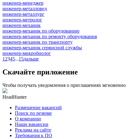
инженер-менеджер
инженер-металловед
инженер-металлург
инженер-метролог
инженер-механик
инженер-механик по оборудованию
инженер-механик по ремонту оборудования
инженер-механик по транспорту
инженер-механик сервисной службы
инженер-микробиолог
1
2
3
4
5
...
15
дальше
Скачайте приложение
Чтобы получать уведомления о приглашениях мгновенно
HeadHunter
Размещение вакансий
Поиск по резюме
О компании
Наши вакансии
Реклама на сайте
Требования к ПО