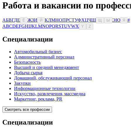
Работа и вакансии по профес
А
Б
В
Г
Д
Е
Ж
З
И
К
Л
М
Н
О
П
Р
С
Т
У
Ф
Х
Ц
Ч
Ш
Э
Ю
#
Ё
Й
Щ
Ы
Я
A
B
C
D
E
F
G
H
I
J
K
L
M
N
O
P
Q
R
S
T
U
V
W
X
Y
Z
Специализации
Автомобильный бизнес
Административный персонал
Безопасность
Высший и средний менеджмент
Добыча сырья
Домашний, обслуживающий персонал
Закупки
Информационные технологии
Искусство, развлечения, массмедиа
Маркетинг, реклама, PR
Смотреть все профессии
Специализации