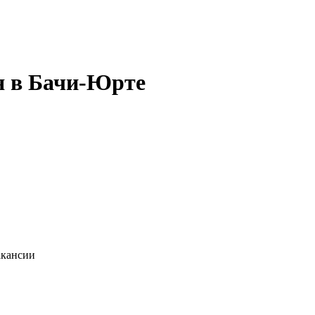
ня в Бачи-Юрте
акансии