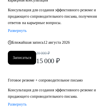
карьерная консультация
Руководителям высшего и среднего звена, специалистам в
Консультация для создания эффективного резюме и
сферах:
продающего сопроводительного письма, получения
• Продаж и работы с клиентами (B2B, B2C, B2G, E-
ответов на карьерные вопросы.
commerce)
Развернуть
• Финансов
• HoReCa
Ближайшая запись
12 августа 2026
• Образования/Ed-tech
• Маркетинга
20 000
₽
• Закупок/Логистики.
Записаться
15 000
₽
Готовое резюме + сопроводительное письмо
Консультация для создания эффективного резюме и
продающего сопроводительного письма.
Развернуть