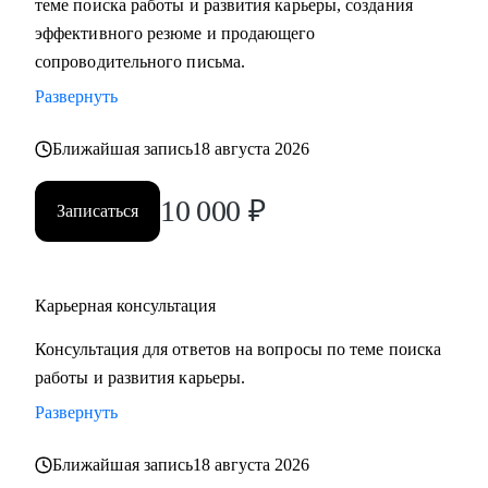
теме поиска работы и развития карьеры, создания
сложные вопросы.
эффективного резюме и продающего
• Анализировать воронку поиска на каждом этапе,
сопроводительного письма.
использовать разные каналы поиска.
Развернуть
Кому могу помочь:
Ближайшая запись
18 августа 2026
Буду полезна специалистам, экспертам, топ-менеджерам
среднего звена
10 000
₽
Записаться
при смене деятельности, перерыве в карьере, в том числе
продолжительный, поиске первой работы в таких сферах
как:
Карьерная консультация
• Административный персонал
• Управление персоналом
Консультация для ответов на вопросы по теме поиска
• Страхование
работы и развития карьеры.
• Продажи / Услуги
Развернуть
• Информационные технологии
Ближайшая запись
18 августа 2026
Мой подход в работе – не делаю за вас, делаю вместе с