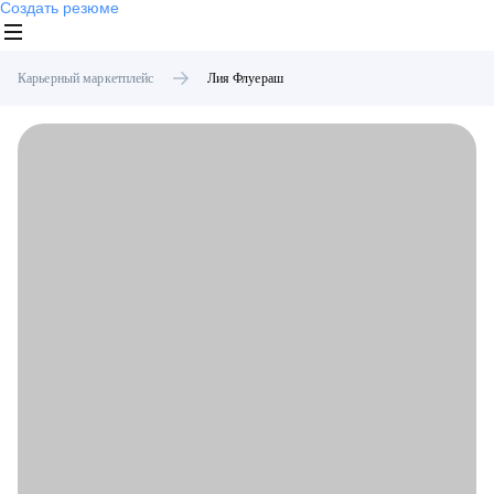
Создать резюме
Карьерный маркетплейс
Лия
Флуераш