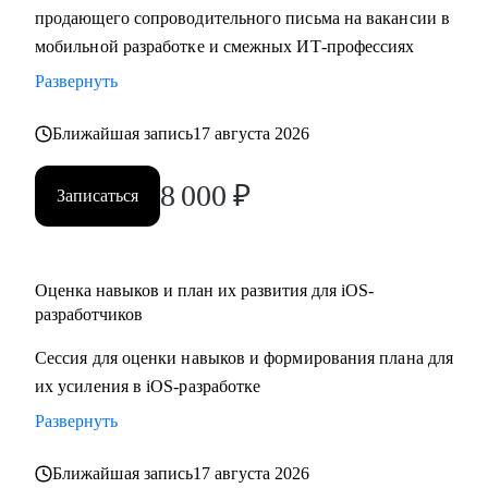
продающего сопроводительного письма на вакансии в
• Составить резюме и сопроводительное письма,
мобильной разработке и смежных ИТ-профессиях
подготовиться к собеседованию и разобрать тестовые
задания
Развернуть
• Отрепетировать собеседования в условиях максимально
Ближайшая запись
17 августа 2026
близких к реальным
• Изучить основные инструменты или углубить знания в
8 000
₽
мобильной работке под iOS
Записаться
• Разобраться с разными подходами к разработке
(монолиты, микросервисы, многомодульность)
• Разобраться, какие архитектурные подходы существуют и
Оценка навыков и план их развития для iOS-
как их применять
разработчиков
Сессия для оценки навыков и формирования плана для
Кому могу помочь:
их усиления в iOS-разработке
• Juinior и Middle мобильным разработчикам (iOS, Android)
• Любым IT-специалистам, кто хочет перейти на
Развернуть
руководящую должность
Ближайшая запись
17 августа 2026
• IT-лидам, кто недавно стал руководителем, и Project-