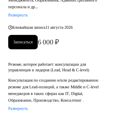
Менеджмента, Образования, Административного
Практикум, QA Guru) и высшего образования (Сколтех).
персонала и др...
• Регулярно прохожу обучение на коротких курсах, чтобы
Развернуть
глубже разбираться в профессиях, по которым
консультирую.
Ближайшая запись
11 августа 2026
Как я работаю:
6 000
₽
Записаться
• разрабатываю индивидуальную стратегию под каждого
клиента,
• помогаю выделиться на рынке труда и укрепить личный
бренд,
Резюме, которое работает: консультации для
• рассказываю про эффективный нетворкинг и
управленцев и лидеров (Lead, Head & C-level)
нетривиальные лайфхаки по поиску работы,
Консультация по созданию и/или редактированию
• приношу инсайты из рынка труда и новости внутри
резюме для Lead-позиций, а также Middle и C-level
крупных компаний.
менеджеров в таких сферах как IT, Digital,
Образование, Производство, Консалтинг .
Развернуть