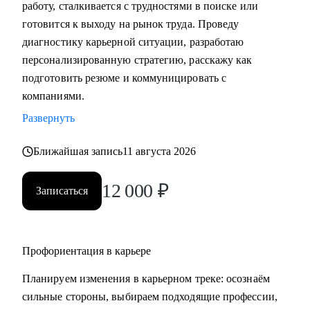
работу, сталкивается с трудностями в поиске или
• Подготовка к собеседованию (скрининг с HR, финальное
готовится к выходу на рынок труда. Проведу
с руководителем, опционально - подготовиться к
диагностику карьерной ситуации, разработаю
техническому собеседованию).
персонализированную стратегию, расскажу как
• Зарплатные переговоры (повышение или переговоры на
подготовить резюме и коммуницировать с
собеседовании).
компаниями.
• Прокачка ценности сотрудника на текущем месте (как
Развернуть
сделать так, чтобы руководитель заметил и наконец начал
выделять среди команды, повышать и тд.)
Ближайшая запись
11 августа 2026
Кому могу помочь:
12 000
₽
Записаться
• Студентам бакалавриата/магистратуры/аспирантуры
технических направлений;
• Учащимся на онлайн-курсах для переквалификации (IT,
Digital, Образование);
Профориентация в карьере
• Junior/Middle/Senior-специалистам;
Планируем изменения в карьерном треке: осознаём
• Middle и C-level менеджерам.
сильные стороны, выбираем подходящие профессии,