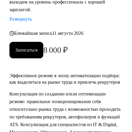
выходим на уровень профессионала с хорошей
• Основные направления:
зарплатой.
- IT (разработка, тестирование, администрирование,
Развернуть
информационная безопасность),
- DataScience и аналитика, Машинное обучение и
Ближайшая запись
11 августа 2026
Компьютерное зрение,
- Digital (маркетологи, дизайнеры, исследователи,
8 000
₽
Записаться
редакторы, smm)
- Education Tech (Педагогические дизайнеры, методологи)
- Managment (Project, Product, Operations, Middle & C-level)
Эффективное резюме в эпоху автоматизации подбора:
Про мой опыт:
как выделиться на рынке труда и привлечь рекрутеров
• Преодолела свой личный стеклянный потолок и стала
Консультация по созданию и/или оптимизации
Операционным директором после годового перерыва от
резюме: правильное позиционирование себя
full-time занятости.
относительно рынка труда с возможностью проходить
• Трижды проходила переквалификацию, имею высшее
по требованиям рекрутеров, автофильтров и функций
медицинское образование, опыт в сфере информационной
ATS. Консультация для специалистов из IT & Digital,
безопасности (Wallarm), Edtech (Geekbrains, Яндекс