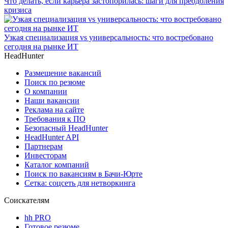
Что делать, если карьера застопорилась: шаги для преодоления
кризиса
Узкая специализация vs универсальность: что востребовано
сегодня на рынке ИТ
HeadHunter
Размещение вакансий
Поиск по резюме
О компании
Наши вакансии
Реклама на сайте
Требования к ПО
Безопасный HeadHunter
HeadHunter API
Партнерам
Инвесторам
Каталог компаний
Поиск по вакансиям в Бачи-Юрте
Сетка: соцсеть для нетворкинга
Соискателям
hh PRO
Готовое резюме