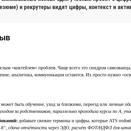
зюме) и рекрутеры видят цифры, контекст и акти
рыв
елым «коктейлем» проблем. Чаще всего это синдром самозванца,
ие, аналитика, коммуникация остаются. Их просто нужно «освеж
может быть обучение, уход за близкими, переезд или личные об
 уходом за родственником, параллельно проходила курсы по A, уч
бований:
добавьте свежие термины и цифры, которые ATS поймёт
я 8“, сдача отчётности через ЭДО, расчёт ФОТ/НДФЛ для шт