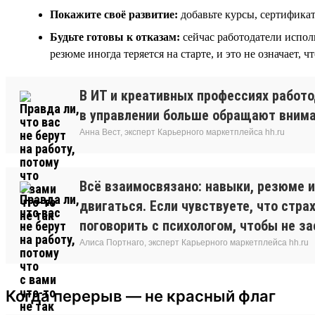
Покажите своё развитие:
добавьте курсы, сертифика
Будьте готовы к отказам:
сейчас работодатели испол
резюме иногда теряется на старте, и это не означает, ч
В ИТ и креативных профессиях работо
в управлении больше обращают вниман
Анна Вест, эксперт Карьерного маркетплейса hh.ru
Всё взаимосвязано: навыки, резюме и
двигаться. Если чувствуете, что стра
поговорить с психологом, чтобы не за
Алиса Портнаго, эксперт Карьерного маркетплейса hh.ru
Когда перерыв — не красный флаг