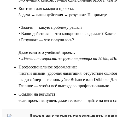
3–5 лучших кейсов. Лучше одна сильная работа, чем 1
Контекст для каждого проекта:
Задача → ваши действия → результат. Например:
• Задача — какую проблему решал?
• Ваши действия — что конкретно вы сделали? Какие
• Результат — что получилось?
Даже если это учебный проект:
•
«Увеличил скорость загрузки страницы на 20%»
,
«По
Профессиональное оформление:
чистый дизайн, удобная навигация, отсутствие ошибо
вы дизайнер — используйте Behance или Dribbble. Дл
Главное — чтобы всё выглядело профессионально
Ссылки на результат:
если проект запущен, даже тестово — дайте на него с
Важно не стесняться указывать даже