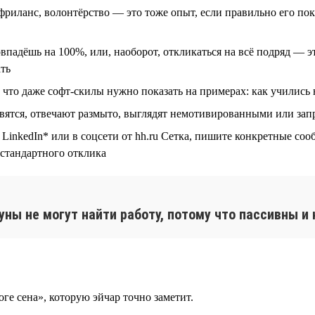
риланс, волонтёрство — это тоже опыт, если правильно его показ
падёшь на 100%, или, наоборот, откликаться на всё подряд — э
ать
то даже софт-скилы нужно показать на примерах: как учились 
овятся, отвечают размыто, выглядят немотивированными или за
inkedIn* или в соцсети от hh.ru Сетка, пишите конкретные сооб
 стандартного отклика
ны не могут найти работу, потому что пассивны и
ге сена», которую эйчар точно заметит.