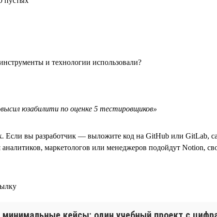
0 пустых
 инструменты и технологии использовали?
высил юзабилити по оценке 5 тестировщиков»
к. Если вы разработчик — выложите код на GitHub или GitLab, 
я аналитиков, маркетологов или менеджеров подойдут Notion, св
сылку
 минимальные кейсы: один учебный проект с цифра