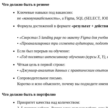
Что должно быть в резюме
Ключевые навыки под вакансию:
не
«коммуникабельность»
, а Figma, SQL (SELECT, JOIN
Формула достижений в формате
«результат + действи
•
«Сверстал 5 landing page по макету Figma для учебн
•
«Проанализировал три сегмента аудитории, подгото
Если был перерыв на обучение:
•
«Год посвятил интенсивному обучению (курсы X, Y),
Чёткая цель в первой строке:
•
«Джуниор-аналитик данных с практическим опытом S
Сопроводительное письмо.
Коротко и ясно объясните, почему вы подходите имен
Что должно быть в портфолио
Приоритет качества над количеством: