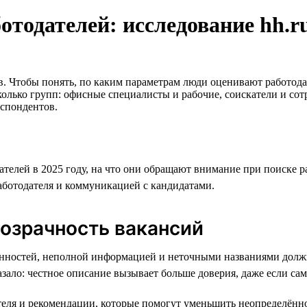
тодателей: исследование hh.r
в. Чтобы понять, по каким параметрам люди оценивают работода
сколько групп: офисные специалисты и рабочие, соискатели и со
еспондентов.
ателей в 2025 году, на что они обращают внимание при поиске р
аботодателя и коммуникацией с кандидатами.
озрачность вакансий
нностей, неполной информацией и неточными названиями должно
зало: честное описание вызывает больше доверия, даже если са
еля и рекомендации, которые помогут уменьшить неопределённо