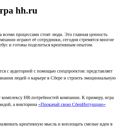
тра hh.ru
а всеми процессами стоят люди. Это главная ценность
мпании играют её сотрудники, сегодня стремятся многие
 ребус и готовы поделиться креативным опытом.
ется с аудиторией с помощью спецпроектов: представляет
знания людей о карьере в Сбере и строить эмоциональную
у комплексу HR-потребностей компании. К примеру, игра
андой, а викторина
«Прокачай свою СберИнтуицию»
 развивать креативную мысль и воплощать смелые идеи в