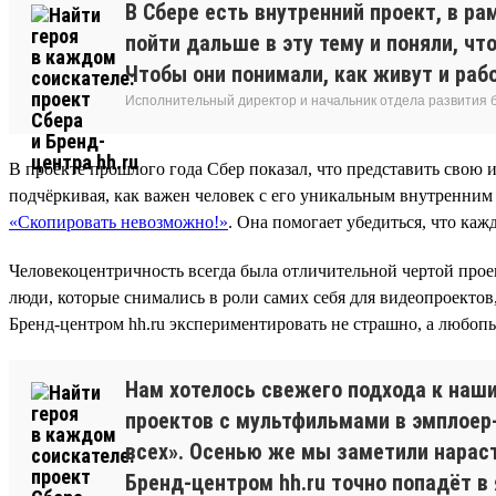
В Сбере есть внутренний проект, в р
пойти дальше в эту тему и поняли, ч
Чтобы они понимали, как живут и рабо
Исполнительный директор и начальник отдела развития
В проекте прошлого года Сбер показал, что представить свою
подчёркивая, как важен человек с его уникальным внутренним
«Скопировать невозможно!»
. Она помогает убедиться, что ка
Человекоцентричность всегда была отличительной чертой проек
люди, которые снимались в роли самих себя для видеопроекто
Бренд-центром hh.ru экспериментировать не страшно, а любоп
Нам хотелось свежего подхода к наши
проектов с мультфильмами в эмплоер-
всех». Осенью же мы заметили нарас
Бренд-центром hh.ru точно попадёт в