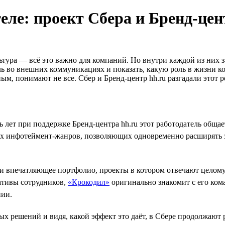
еле: проект Сбера и Бренд-цен
ьтура — всё это важно для компаний. Но внутри каждой из них з
ь во внешних коммуникациях и показать, какую роль в жизни ко
ным, понимают не все. Сбер и Бренд-центр hh.ru разгадали этот
ь лет при поддержке Бренд-центра hh.ru этот работодатель обща
гих инфотеймент-жанров, позволяющих одновременно расширять 
али впечатляющее портфолио, проекты в котором отвечают целом
ативы сотрудников,
«Крокодил»
оригинально знакомит с его ком
нии.
ых решений и видя, какой эффект это даёт, в Сбере продолжают