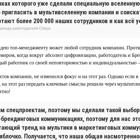
амках которого уже сделали специальную вселенну
то пригласить в мультивселенную компании и соис
тают более 200 000 наших сотрудников и как всё у
 бренда работодателя Сбера
 идею топ-менеджменту может любой сотрудник компании. Протя
 миром, когда вокруг абсолют цифровизации, работодатель и Бре
ждый работник со своей неповторимостью и индивидуальностью 
тов компании, не изменился фокус и на этот раз. Однако если 
в, на этот раз передать ключевые смыслы решили через мультип
ытно!
м спецпроектам, поэтому мы сделали такой выбор.
брендинговых коммуникациях, поэтому для нас это
тающий тренд на мультики в маркетинговых коммун
 яблочко. Получается, что наша общая насмотренн