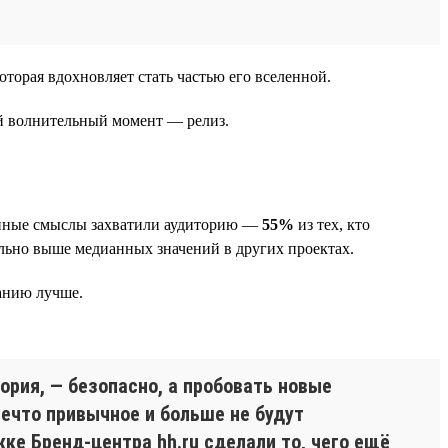
орая вдохновляет стать частью его вселенной.
ый волнительный момент — релиз.
бинные смыслы захватили аудиторию —
55%
из тех, кто
тельно выше медианных значений в других проектах.
панию лучше.
ория, — безопасно, а пробовать новые
нечто привычное и больше не будут
ке Бренд-центра hh.ru сделали то, чего ещё