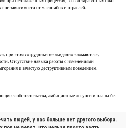
ров при неотлаженных процессах, разгон заработных плат
 вне зависимости от масштабов и отраслей.
еса, при этом сотрудники неожиданно «ломаются»,
ости. Отсутствие навыка работы с изменениями
выгорания и зачастую деструктивным поведением.
ющиеся обстоятельства, амбициозные лозунги и планы без
чать людей, у нас больше нет другого выбора.
х пор не верят, что нельзя просто взять