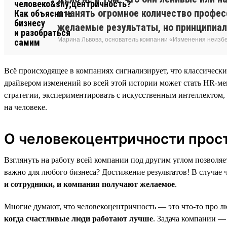
и нанять огромное количество професс
желаемые результаты, но принципиал
Марина Львова, основатель компании «Изменения неиз
Всё происходящее в компаниях сигнализирует, что классическ
драйвером изменений во всей этой истории может стать HR-мен
стратегии, экспериментировать с искусственным интеллектом,
на человеке.
О человекоцентричности прос
Взглянуть на работу всей компании под другим углом позволяе
важно для любого бизнеса? Достижение результатов! В случае ч
и сотрудники, и компания получают желаемое
.
Многие думают, что человекоцентричность — это что-то про лю
когда счастливые люди работают лучше
. Задача компании —