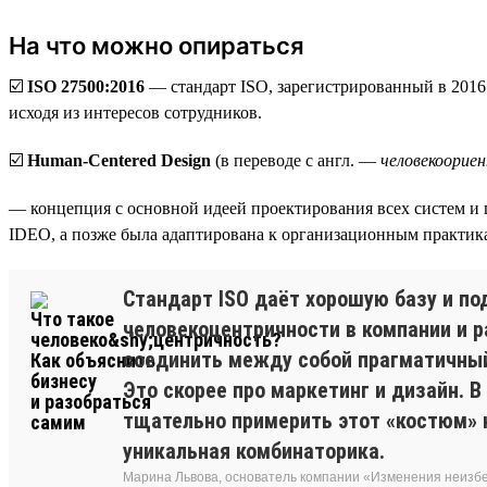
На что можно опираться
☑️
ISO 27500:2016
— стандарт ISO, зарегистрированный в 2016
исходя из интересов сотрудников.
☑️
Human-Centered Design
(в переводе с англ. —
человекоорие
— концепция с основной идеей проектирования всех систем и 
IDEO, а позже была адаптирована к организационным практик
Стандарт ISO даёт хорошую базу и по
человекоцентричности в компании и р
соединить между собой прагматичный 
Это скорее про маркетинг и дизайн. В
тщательно примерить этот «костюм» н
уникальная комбинаторика.
Марина Львова, основатель компании «Изменения неиз