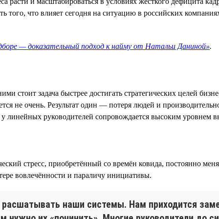
са расти и масштабироваться в условиях жёсткого дефицита кад
 того, что влияет сегодня на ситуацию в российских компаниях
одборе — доказательный подход к найму от Натальи Даниной»
.
ими стоит задача быстрее достигать стратегических целей бизн
тся не очень. Результат один — потеря людей и производительн
ти у линейных руководителей сопровождается высоким уровнем 
ский стресс, приобретённый со времён ковида, постоянно меня
тере вовлечённости и параличу инициативы.
т расшатывать наши системы. Нам приходится заме
ам нужно их «починить». Многие руководители до си