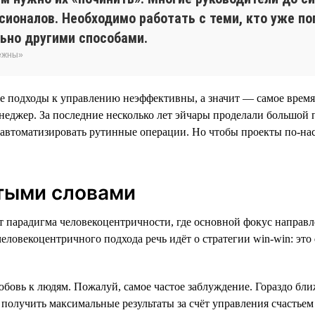
ионалов. Необходимо работать с теми, кто уже поп
ьно другими способами.
бежны»
ие подходы к управлению неэффективны, а значит — самое врем
еджер. За последние несколько лет эйчары проделали большой п
 автоматизировать рутинные операции. Но чтобы проекты по-на
тыми словами
т парадигма человекоцентричности, где основной фокус направл
еловекоцентричного подхода речь идёт о стратегии win-win: это
бовь к людям. Пожалуй, самое частое заблуждение. Гораздо бли
 получить максимальные результаты за счёт управления счастьем