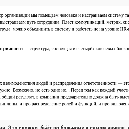
р организации мы помещаем человека и настраиваем систему та
 выстраиваем путь сотрудника. Пласт коммуникаций, метрик, сис
труда, можно объединить в систему и работать не на уровне HR-
нтричности
— структура, состоящая из четырёх ключевых блоков
ах взаимодействия людей и распределения ответственности — эт
ужно. Возможно, но есть одно но... Перед тем как каждый учас
а общий результат, в компании предварительно должна быть выс
сциплины, и про распределение ролей и функций, и про включен
и. Это сложно, бьёт по больному в самом начале,