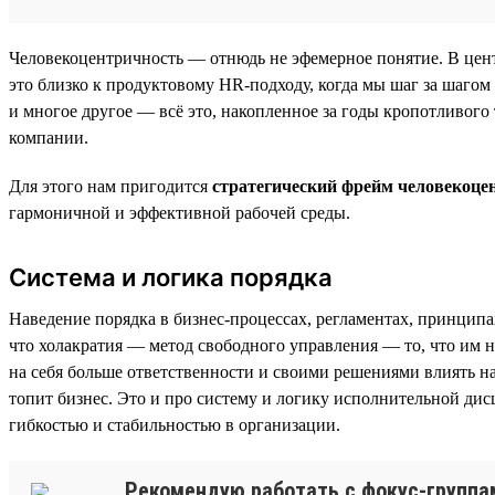
Человекоцентричность — отнюдь не эфемерное понятие. В цент
это близко к продуктовому HR-подходу, когда мы шаг за шагом
и многое другое — всё это, накопленное за годы кропотливого 
компании.
Для этого нам пригодится
стратегический фрейм человекоце
гармоничной и эффективной рабочей среды.
Система и логика порядка
Наведение порядка в бизнес-процессах, регламентах, принцип
что холакратия — метод свободного управления — то, что им н
на себя больше ответственности и своими решениями влиять н
топит бизнес. Это и про систему и логику исполнительной ди
гибкостью и стабильностью в организации.
Рекомендую работать с фокус-группам