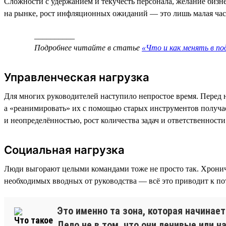
Сложности с удержанием и текучесть персонала, желание бизне
на рынке, рост инфляционных ожиданий — это лишь малая часть
__________
Подробнее читайте в статье
«Что и как менять в п
Управленческая нагрузка
Для многих руководителей наступило непростое время. Перед н
а «реанимировать» их с помощью старых инструментов получае
и неопределённостью, рост количества задач и ответственнос
Социальная нагрузка
Люди выгорают целыми командами тоже не просто так. Хрониче
необходимых вводных от руководства — всё это приводит к по
Это именно та зона, которая начинае
Дело не в том, что они ленивые или н