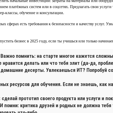
лить начальные инвестиции: затраты на материалы или оборудов
ием платёжных систем или в соцсетях. Предлагать свои услуги 
ер-классы, обучение и консультации.
ых сферах есть требования к безопасности и качеству услуг. Уз
пустить бизнес в 2025 году, если ты учишься или только начинае
. Важно помнить: на старте многое кажется сложны
е нравится делать или что тебя злит (да-да, проб
 домашние десерты. Увлекаешься ИТ? Попробуй со
тных ресурсов для обучения. Если не знаешь, как н
: сделай прототип своего продукта или услуги и п
И помни: критика друзей и родных не должна тебя
ировать что-либо.