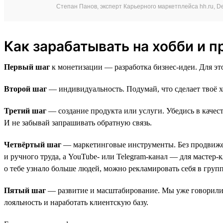
Степан Панов, эксперт Карьерного маркетплейса hh.ru, Del
Как зарабатывать на хобби и п
Первый шаг
к монетизации — разработка бизнес-идеи. Для эт
Второй шаг
— индивидуальность. Подумай, что сделает твоё х
Третий шаг
— создание продукта или услуги. Убедись в качес
И не забывай запрашивать обратную связь.
Четвёртый шаг
— маркетинговые инструменты. Без продвижени
и ручного труда, а YouTube- или Telegram-канал — для мастер
о тебе узнало больше людей, можно рекламировать себя в групп
Пятый шаг
— развитие и масштабирование. Мы уже говорили о
лояльность и наработать клиентскую базу.