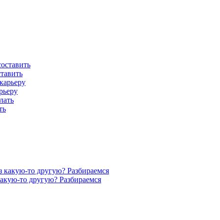
ставить
рьеру
ть
акую-то другую? Разбираемся