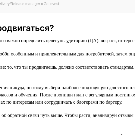
ivery/Release manager в Go Invest
родвигаться?
ого важно определить целевую аудиторию (ЦА): возраст, интерес
обби особенным и привлекательным для потребителей, затем оп
тве: то, что ты продвигаешь, должно соответствовать стандарта
я никуда, поэтому выбери наиболее подходящую для этого плат
-классов и обучения. После пропиши план с регулярным постинг
ах по интересам или сотрудничать с блогерами по бартеру.
б обратной связи чуть выше. Чтобы расти, анализируй отзывы 