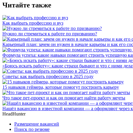
Читайте также
Как выбрать профессию и вуз
Нужно ли стремиться к работе по призванию?
Карьерный план: зачем он нужен в начале карьеры и как его со
Формула успеха: какие навыки помогают строить успешную ка
«Боюсь искать работу»: какие страхи бывают и что с ними дела
Советы: как выбрать профессию в 2025 году
15 навыков геймера, которые помогут построить карьеру
Что такое пет-проект и как он помогает найти работу мечты
Нашёл вакансию в известной компании — а оформляют через к
HeadHunter
Размещение вакансий
Поиск по резюме