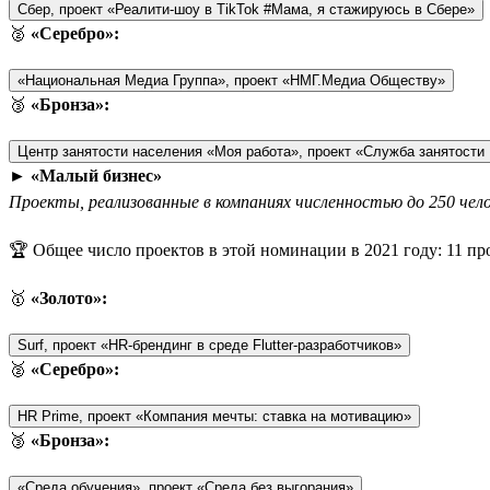
Сбер, проект «Реалити-шоу в TikTok #Мама, я стажируюсь в Сбере»
🥈
«Серебро»:
«Национальная Медиа Группа», проект «НМГ.Медиа Обществу»
🥉
«Бронза»:
Центр занятости населения «Моя работа», проект «Служба занятост
►
«Малый бизнес»
Проекты, реализованные в компаниях численностью до 250 челов
🏆 Общее число проектов в этой номинации в 2021 году: 11 пр
🥇
«Золото»:
Surf, проект «HR-брендинг в среде Flutter-разработчиков»
🥈
«Серебро»:
HR Prime, проект «Компания мечты: ставка на мотивацию»
🥉
«Бронза»:
«Среда обучения», проект «Среда без выгорания»