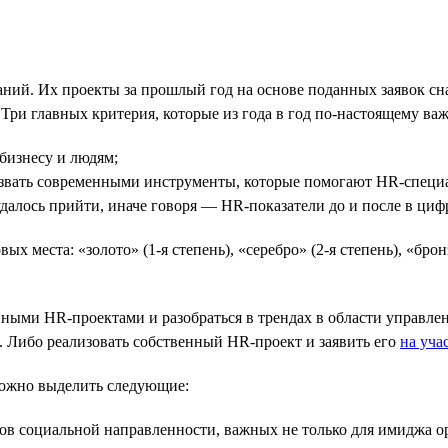
ий. Их проекты за прошлый год на основе поданных заявок сна
ри главных критерия, которые из года в год по-настоящему ва
бизнесу и людям;
вать современными инструменты, которые помогают HR-специали
далось прийти, иначе говоря — HR-показатели до и после в цифр
места: «золото» (1-я степень), «серебро» (2-я степень), «брон
ыми HR-проектами и разобраться в трендах в области управлен
. Либо реализовать собственный HR-проект и заявить его
на уча
 можно выделить следующие:
ов социальной направленности, важных не только для имиджа ор