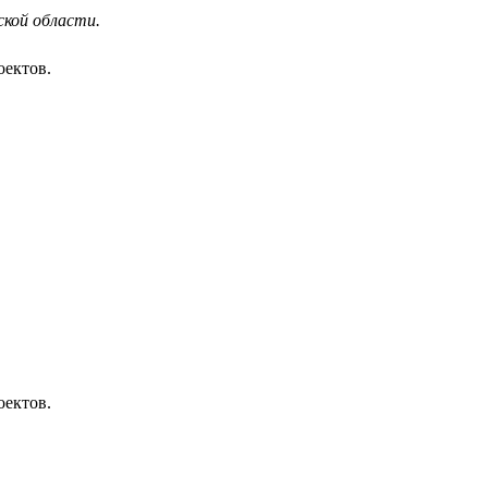
ской области.
оектов.
оектов.