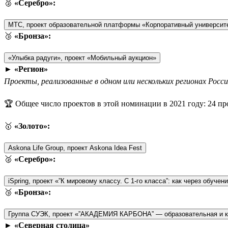
🥈
«Серебро»:
МТС, проект образовательной платформы «Корпоративный универси
🥉
«Бронза»:
«Улыбка радуги», проект «Мобильный аукцион»
►
«Регион»
Проекты, реализованные в одном или нескольких регионах Росс
🏆 Общее число проектов в этой номинации в 2021 году: 24 пр
🥇
«Золото»:
Askona Life Group, проект Askona Idea Fest
🥈
«Серебро»:
iSpring, проект «”К мировому классу. С 1-го класса”: как через обу
🥉
«Бронза»:
Группа СУЭК, проект «”АКАДЕМИЯ КАРБОНА” — образовательная и к
►
«Северная столица»