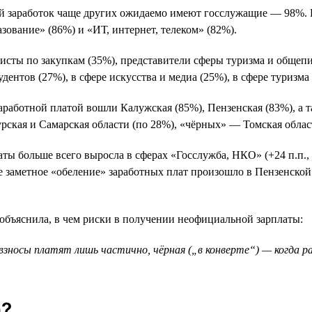
 заработок чаще других ожидаемо имеют госслужащие — 98%. К
азование» (86%) и «ИТ, интернет, телеком» (82%).
листы по закупкам (35%), представители сферы туризма и общеп
ентов (27%), в сфере искусства и медиа (25%), в сфере туризма
аработной платой вошли Калужская (85%), Пензенская (83%), а т
рская и Самарская области (по 28%), «чёрных» — Томская облас
ты больше всего выросла в сферах «Госслужба, НКО» (+24 п.п., 
е заметное «обеление» заработных плат произошло в Пензенской о
 объяснила, в чем риски в получении неофициальной зарплаты:
 взносы платят лишь частично, чёрная („в конверте“) — когда 
а?