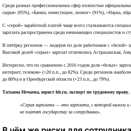
Среди разных профессиональных сфер полностью официальный
сырья» (95%), «Банки, инвестиции, лизинг» (91%), «Наука, обр
С «серой» заработной платой чаще всего сталкиваются специа
зарплата распространена среди начинающих специалистов и студ
В пятёрку регионов — лидеров по доле работников с «белой» з
Высокой долей «серых» зарплат отличились Астраханская, Аму
Интересно, что по сравнению с 2016 годом доля «белых» зарпла
интернет, телеком» (+20 п.п., до 82%). Среди регионов наиболе
до 80%) и в Оренбургской области (+23 п.п., до 79%).
Татьяна Нечаева, юрист hh.ru, эксперт по трудовому праву
,
«Серая зарплата — это зарплата, с которой налоги и
не платят государству за сотрудника».
В чём же риски для сотрудник