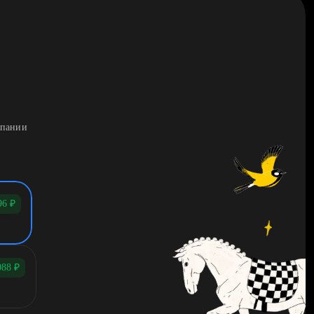
мпании
96
₽
088
₽