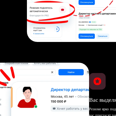
Вас выделя
Резюме ярко под
вас пригласят р