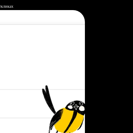
ткликах