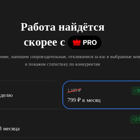
Работа найдётся
скорее
c
юме, напишем сопроводительные, откликнемся за вас в выбранные ко
и покажем статистику по конкурентам
1 195
₽
−3
еделю
799
₽
в месяц
−2 
3 месяца