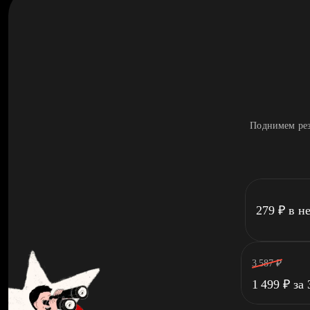
Поднимем рез
279
₽
в н
3 587
₽
1 499
₽
за 